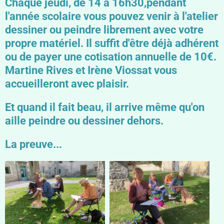
Chaque jeudi, de 14 à 16h30,pendant
l'année scolaire vous pouvez venir à l'atelier
dessiner ou peindre librement avec votre
propre matériel. Il suffit d'être déjà adhérent
ou de payer une cotisation annuelle de 10€.
Martine Rives et Irène Viossat vous
accueilleront avec plaisir.
Et quand il fait beau, il arrive même qu'on
aille peindre ou dessiner dehors.
La preuve...